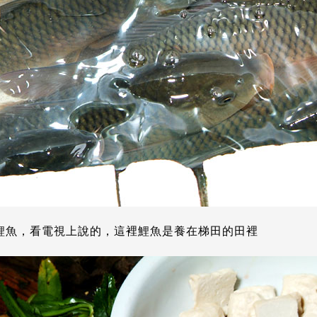
鯉魚，看電視上說的，這裡鯉魚是養在梯田的田裡