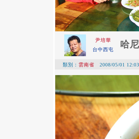
尹培華
哈
台中西屯
類別：
雲南省
2008/05/01 12:0