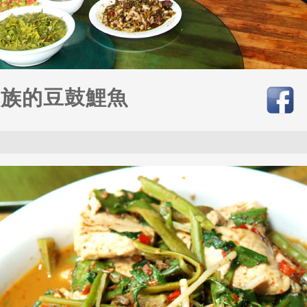
尼族的豆鼓鯉魚
3