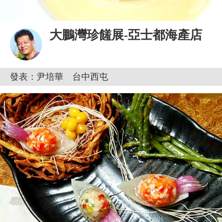
大鵬灣珍饈展-亞士都海產店
發表：尹培華 台中西屯