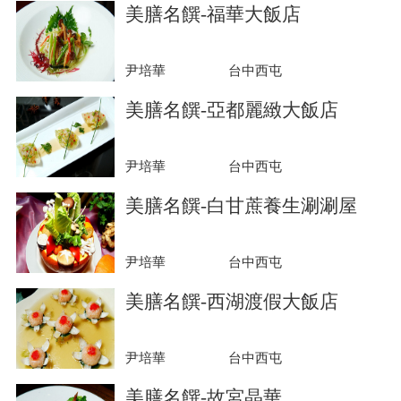
美膳名饌-福華大飯店
尹培華
台中西屯
美膳名饌-亞都麗緻大飯店
尹培華
台中西屯
美膳名饌-白甘蔗養生涮涮屋
尹培華
台中西屯
美膳名饌-西湖渡假大飯店
尹培華
台中西屯
美膳名饌-故宮晶華