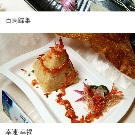
百鳥歸巢
幸運‧幸福