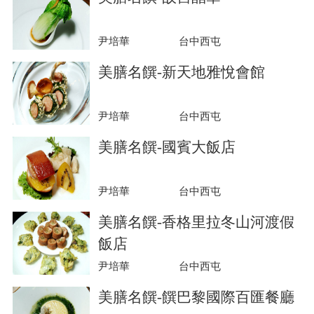
尹培華
台中西屯
美膳名饌-新天地雅悅會館
尹培華
台中西屯
美膳名饌-國賓大飯店
尹培華
台中西屯
美膳名饌-香格里拉冬山河渡假
飯店
尹培華
台中西屯
美膳名饌-饌巴黎國際百匯餐廳