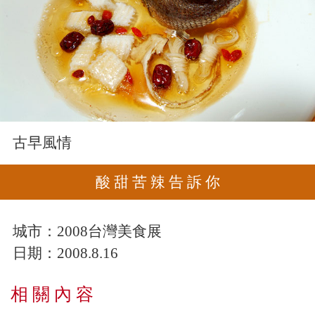
古早風情
酸 甜 苦 辣 告 訴 你
城市：
2008台灣美食展
日期：
2008.8.16
相 關 內 容