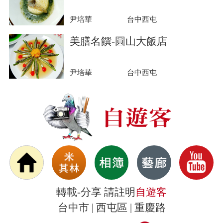
尹培華
台中西屯
美膳名饌-圓山大飯店
尹培華
台中西屯
轉載-分享 請註明
自遊客
台中市 | 西屯區 | 重慶路