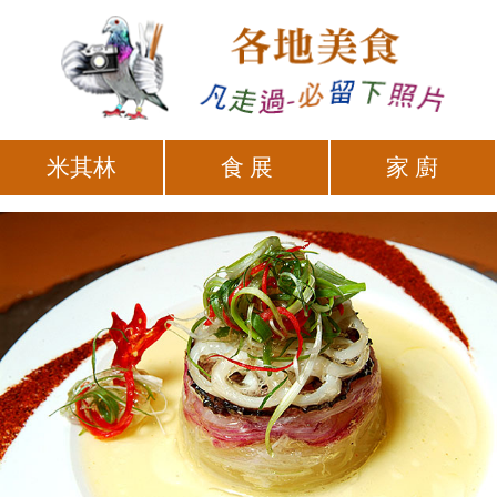
米其林
食 展
家 廚