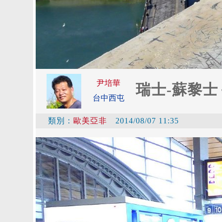
尹培華
瑞士-蘇黎士
台中西屯
類別：
歐美亞非
2014/08/07 11:35