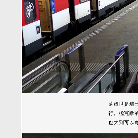
蘇黎世是瑞
行。極寬敞
也大到可以