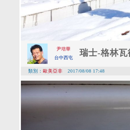
尹培華
瑞士-格林瓦
台中西屯
類別：
歐美亞非
2017/08/08 17:48