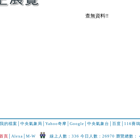
查無資料!!
我的檔案
│
中央氣象局
│
Yahoo奇摩
│
Google
│
中央氣象台
│
百度
│
116賽
首頁
│
Alexa│
M-W
線上人數：336 今日人數：26970 瀏覽總數： 49