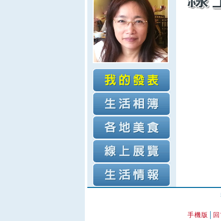
手機版
│
回