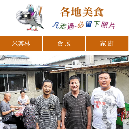
米其林
食 展
家 廚