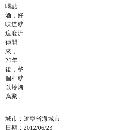
喝點
酒，好
味道就
這麼流
傳開
來，
20年
後，整
個村就
以燒烤
為業。
城市：
遼寧省海城市
日期：
2012/06/23