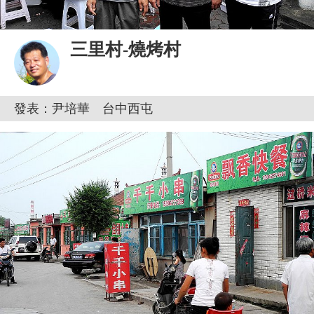
三里村-燒烤村
發表：尹培華 台中西屯