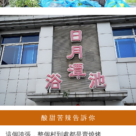
酸 甜 苦 辣 告 訴 你
這個誇張，整個村到處都是賣燒烤