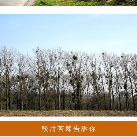
酸 甜 苦 辣 告 訴 你