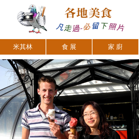
米其林
食 展
家 廚