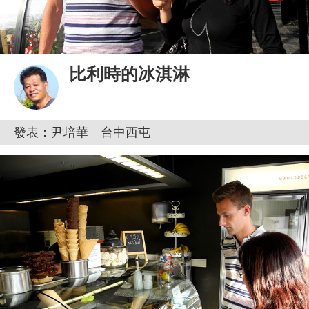
比利時的冰淇淋
發表：尹培華 台中西屯