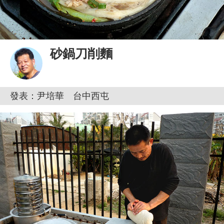
砂鍋刀削麵
發表：尹培華 台中西屯