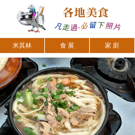
米其林
食 展
家 廚