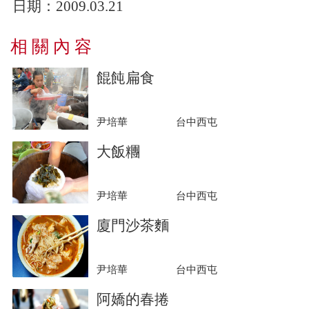
日期：
2009.03.21
相 關 內 容
餛飩扁食
尹培華
台中西屯
大飯糰
尹培華
台中西屯
廈門沙茶麵
尹培華
台中西屯
阿嬌的春捲