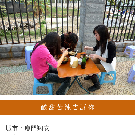
酸 甜 苦 辣 告 訴 你
城市：
廈門翔安