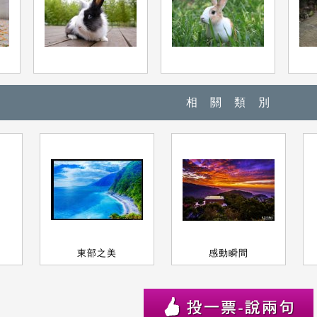
相 關 類
別
東部之美
感動瞬間