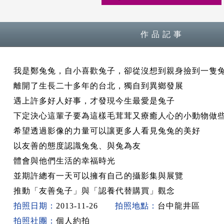
作 品 記 事
我是鄭兔兔，自小喜歡兔子，卻從沒想到親身撿到一隻
離開了生長二十多年的台北，獨自到異鄉發展
遇上許多好人好事，才發現今生最愛是兔子
下定決心這輩子要為這樣毛茸茸又療癒人心的小動物做
希望透過影像的力量可以讓更多人看見兔兔的美好
以友善的態度認識兔兔、與兔為友
體會與他們生活的幸福時光
並期許總有一天可以擁有自己的攝影集與展覽
推動「友善兔子」與「認養代替購買」觀念
拍照日期：
2013-11-26
拍照地點：
台中龍井區
拍照社團：
個人約拍