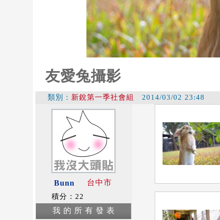
友愛兔攝影
類別：
新銳第一季社會組
2014/03/02 23:48
台中市
Bunn
積分：22
我 的 所 有 發 表