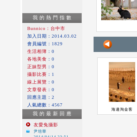
我 的 熱 門 指 數
Bunnico：台中市
加入日期：2014.03.02
會員編號：1829
生活相簿
：0
各地美食
：0
正妹型男
：0
攝影比賽
：1
線上展覽
：0
文章發表
：0
回應主題：2
人氣總數：4567
海邊淘金客
我 的 最 新 回 應
友愛兔攝影
尹培華
2014/04/14 23:51