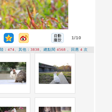
1
/10
陸：
474
、其他：
3838
、總點閱
4568
、回應
4
次