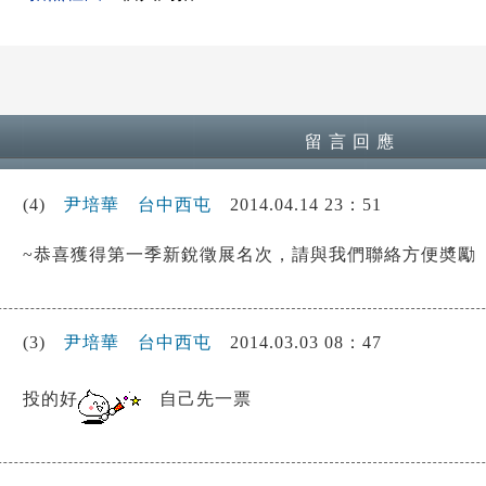
留 言 回 應
(4)
尹培華
台中西屯
2014.04.14 23：51
~恭喜獲得第一季新銳徵展名次，請與我們聯絡方便奬勵
(3)
尹培華
台中西屯
2014.03.03 08：47
投的好
自己先一票