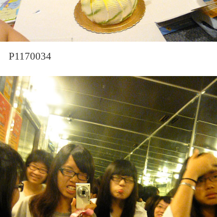
P1170034