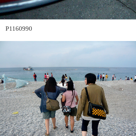
P1160990