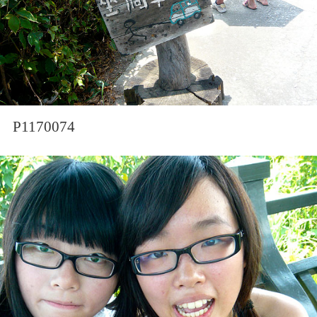
P1170074