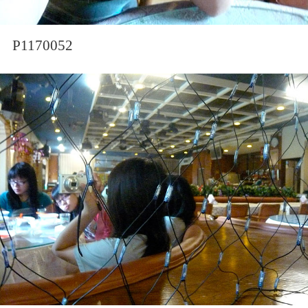
P1170052