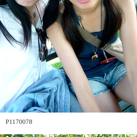
P1170078