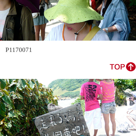
P1170071