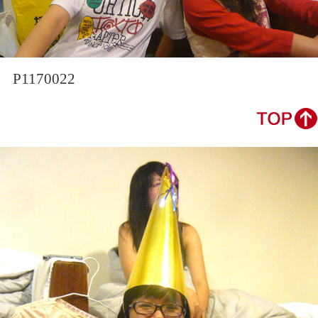
P1170022