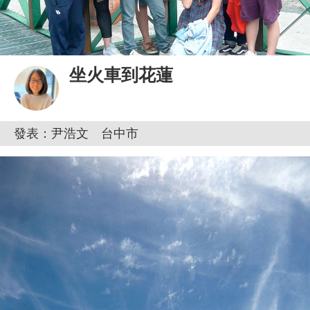
坐火車到花蓮
發表：尹浩文 台中市