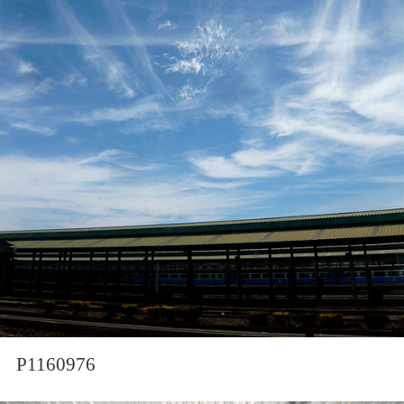
P1160976