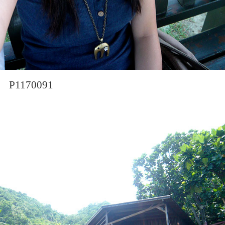
P1170091