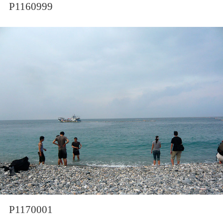
P1160999
P1170001