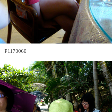
P1170060