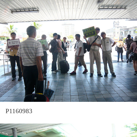
P1160983