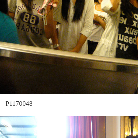
P1170048