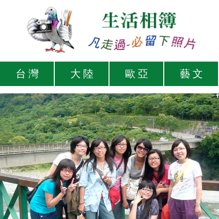
台 灣
大 陸
歐 亞
藝 文