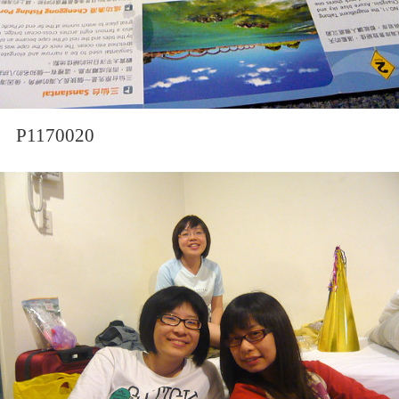
P1170020