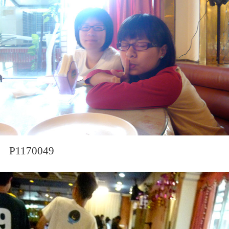
P1170049