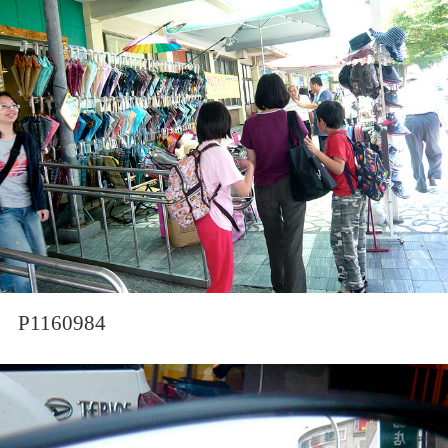
P1160984