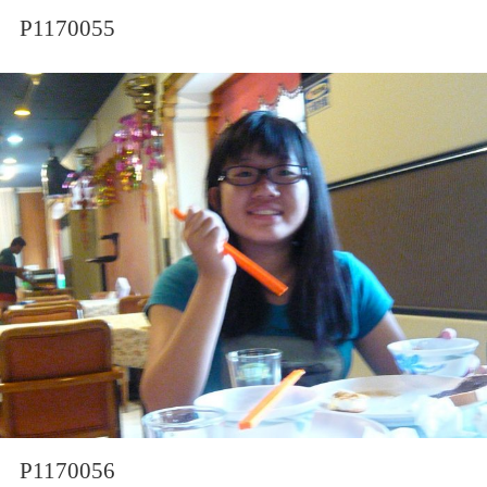
P1170055
P1170056