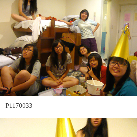
P1170033