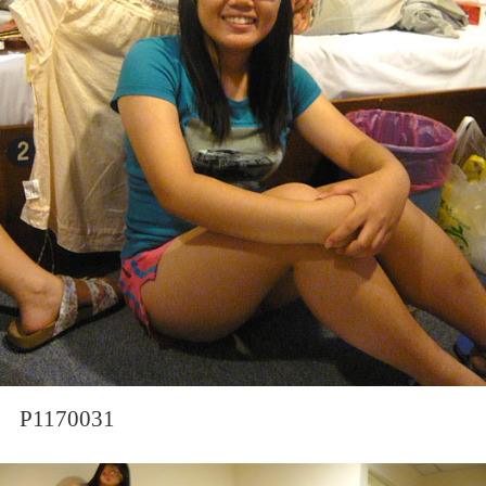
P1170031