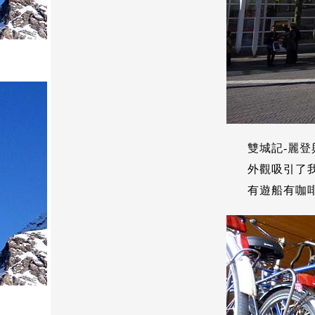
雙城記-麗
外觀吸引了
有遊船有咖