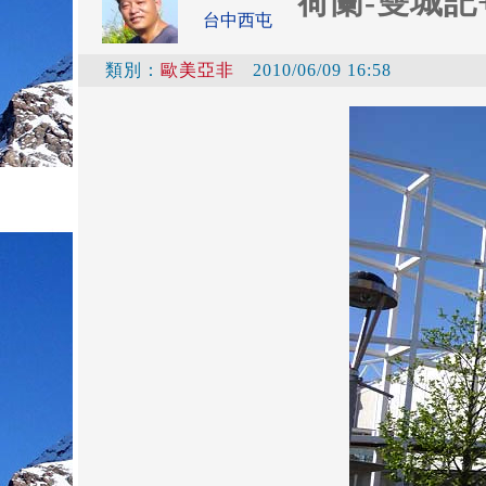
荷蘭-雙城記
台中西屯
類別：
歐美亞非
2010/06/09 16:58