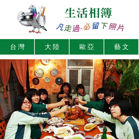
台 灣
大 陸
歐 亞
藝 文