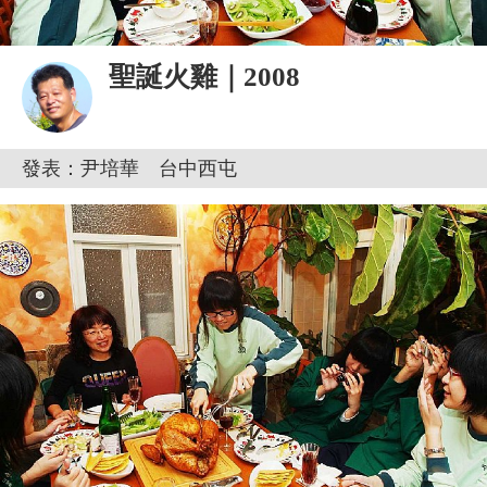
聖誕火雞｜2008
發表：尹培華 台中西屯