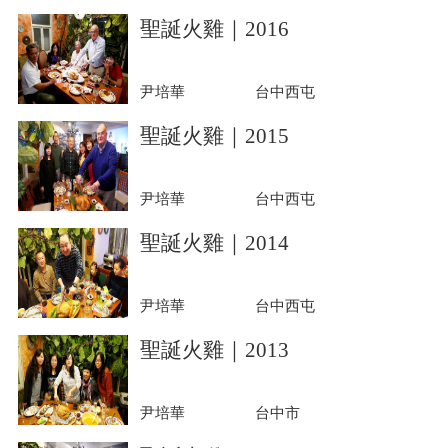
聖誕火雞｜2016
尹培華
台中西屯
聖誕火雞｜2015
尹培華
台中西屯
聖誕火雞｜2014
尹培華
台中西屯
聖誕火雞｜2013
尹培華
台中市