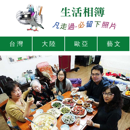
台 灣
大 陸
歐 亞
藝 文