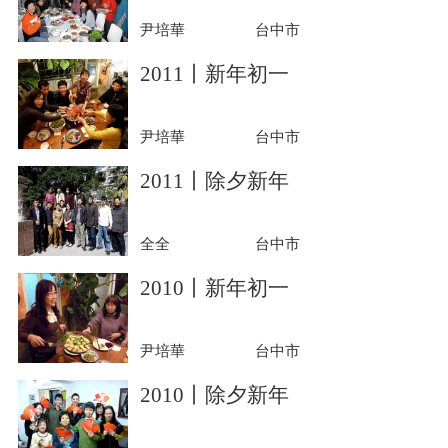
尹培華
台中市
2011丨新年初一
尹培華
台中市
2011丨除夕新年
全全
台中市
2010丨新年初一
尹培華
台中市
2010丨除夕新年