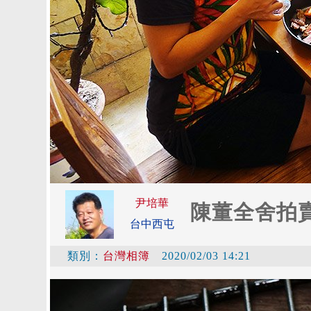
尹培華
陳董全舍拍賣
台中西屯
類別：
台灣相簿
2020/02/03 14:21