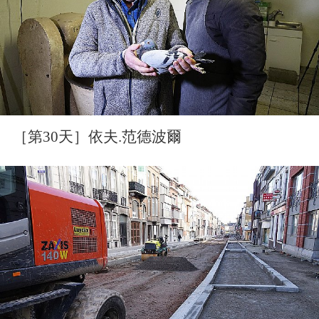
［第30天］依夫.范德波爾