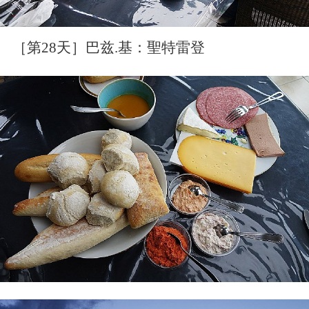
［第28天］巴兹.基：聖特雷登