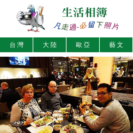
台 灣
大 陸
歐 亞
藝 文