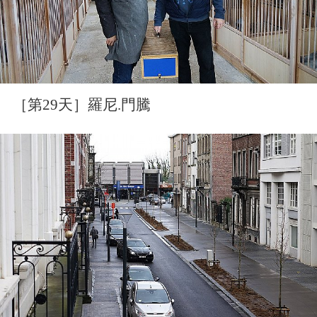
［第29天］羅尼.門騰