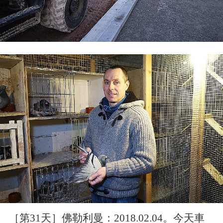
［第31天］佛勒利曼：2018.02.04。今天車