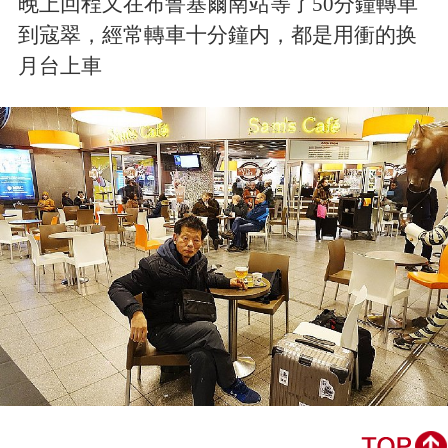
晚上回程又在布鲁塞爾南站等了50分鐘轉車
到寇翠，經常轉車十分鐘内，都是用衝的换
月台上車