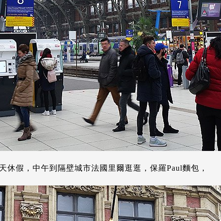
天休假，中午到隔壁城市法國里爾逛逛，保羅Paul麵包，