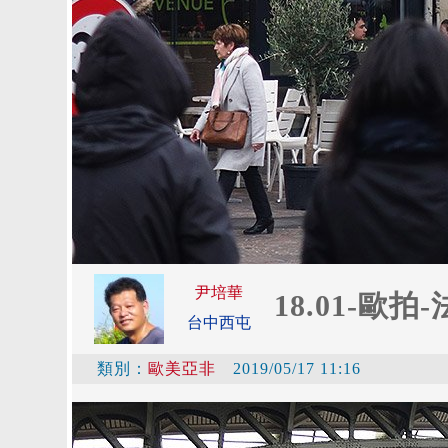
尹培華
18.01-歐拍
台中西屯
類別：
歐美亞非
2019/05/17 11:16