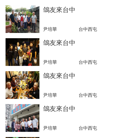
鴿友來台中
尹培華
台中西屯
鴿友來台中
尹培華
台中西屯
鴿友來台中
尹培華
台中西屯
鴿友來台中
尹培華
台中西屯