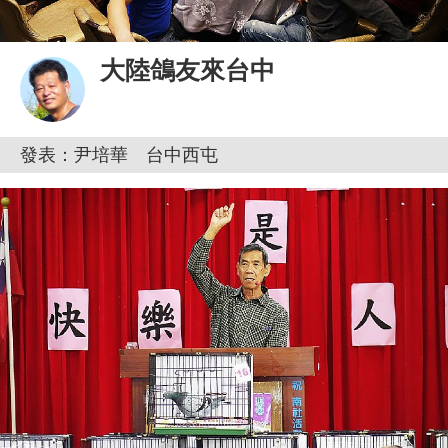
大陸鴿友來台中
發表：尹培華 台中西屯