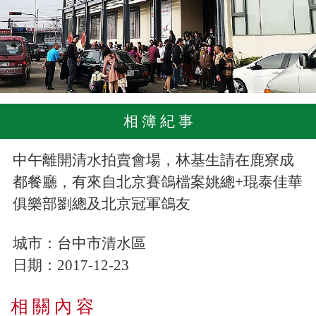
相 簿 紀 事
中午離開清水拍賣會場，林基生請在鹿寮成
都餐廳，有來自北京賽鴿檔案姚總+琨泰佳華
俱樂部劉總及北京冠軍鴿友
城市：台中市清水區
日期：2017-12-23
相 關 內 容