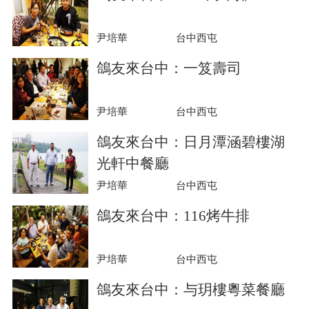
尹培華
台中西屯
鴿友來台中：一笈壽司
尹培華
台中西屯
鴿友來台中：日月潭涵碧樓湖
光軒中餐廳
尹培華
台中西屯
鴿友來台中：116烤牛排
尹培華
台中西屯
鴿友來台中：与玥樓粵菜餐廳