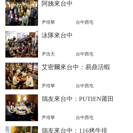
阿姨來台中
尹培華
台中西屯
泳隊來台中
尹浩天
台中西屯
艾密爾來台中：易鼎活蝦
尹培華
台中西屯
鴿友來台中：PUTIEN莆田
尹培華
台中西屯
鴿友來台中：116烤牛排