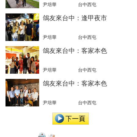
尹培華
台中西屯
鴿友來台中：逢甲夜市
尹培華
台中西屯
鴿友來台中：客家本色
尹培華
台中西屯
鴿友來台中：客家本色
尹培華
台中西屯