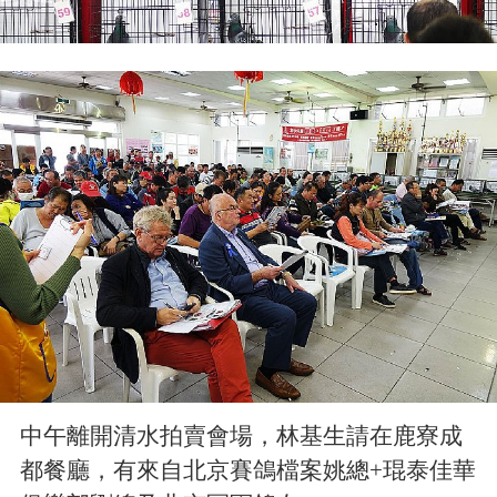
中午離開清水拍賣會場，林基生請在鹿寮成
都餐廳，有來自北京賽鴿檔案姚總+琨泰佳華