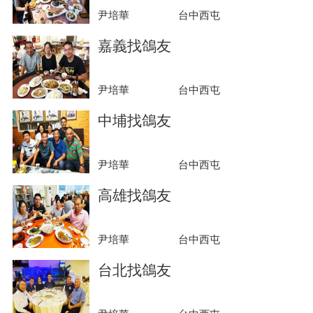
尹培華
台中西屯
嘉義找鴿友
尹培華
台中西屯
中埔找鴿友
尹培華
台中西屯
高雄找鴿友
尹培華
台中西屯
台北找鴿友