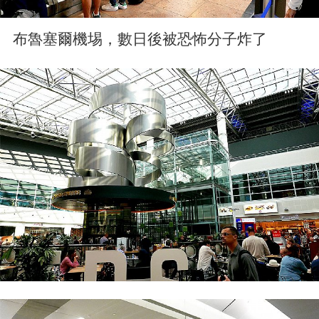
布魯塞爾機埸，數日後被恐怖分子炸了