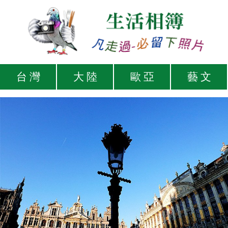
台 灣
大 陸
歐 亞
藝 文