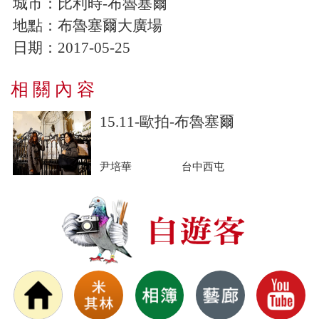
城市：比利時-布魯塞爾
地點：布魯塞爾大廣場
日期：2017-05-25
相 關 內 容
15.11-歐拍-布魯塞爾
尹培華
台中西屯