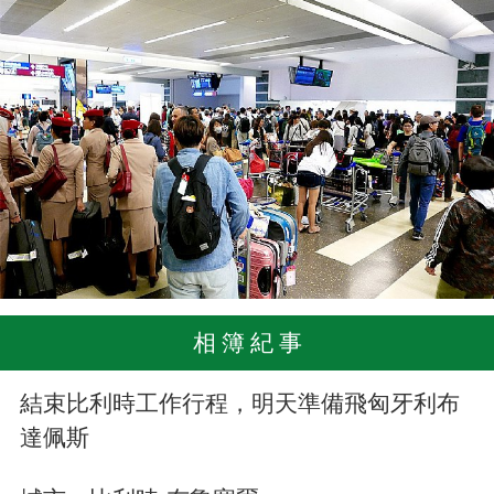
相 簿 紀 事
結束比利時工作行程，明天準備飛匈牙利布
達佩斯