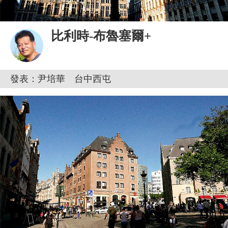
比利時-布魯塞爾+
發表：尹培華 台中西屯