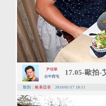
尹培華
17.05-歐拍
台中西屯
類別：
歐美亞非
2019/01/17 18:11