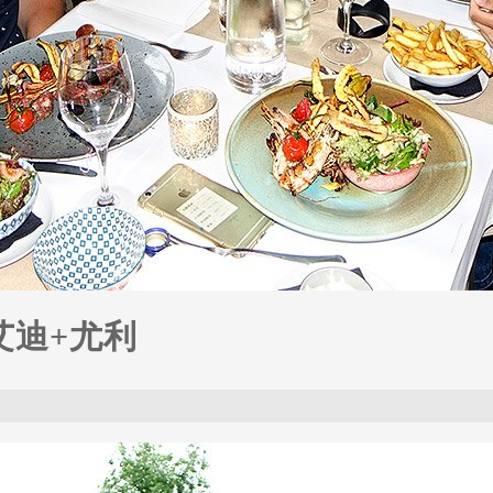
-艾迪+尤利