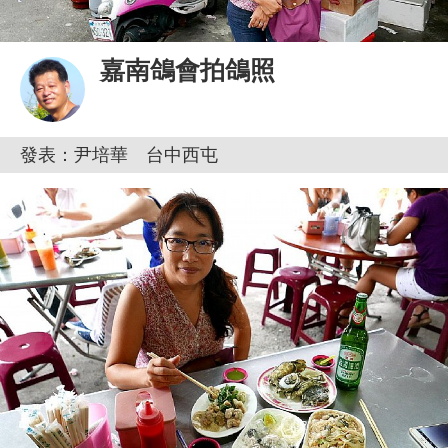
嘉南鴿會拍鴿照
發表：尹培華 台中西屯