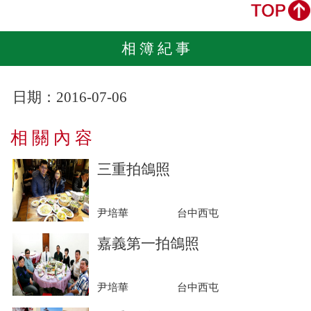
相 簿 紀 事
日期：2016-07-06
相 關 內 容
三重拍鴿照
尹培華
台中西屯
嘉義第一拍鴿照
尹培華
台中西屯