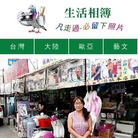
台 灣
大 陸
歐 亞
藝 文