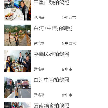
三重自強拍鴿照
尹培華
台中西屯
白河+中埔拍鴿照
尹培華
台中西屯
嘉義民雄拍鴿照
尹培華
台中市
白河中埔拍鴿照
尹培華
台中市
嘉南鴿會拍鴿照