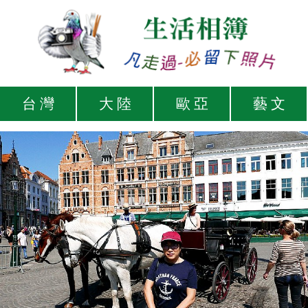
台 灣
大 陸
歐 亞
藝 文