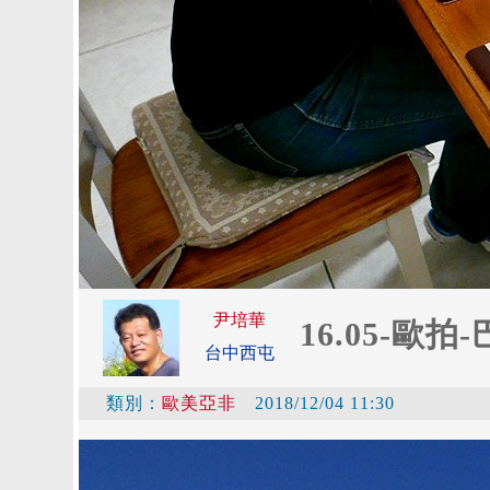
尹培華
16.05-歐拍
台中西屯
類別：
歐美亞非
2018/12/04 11:30