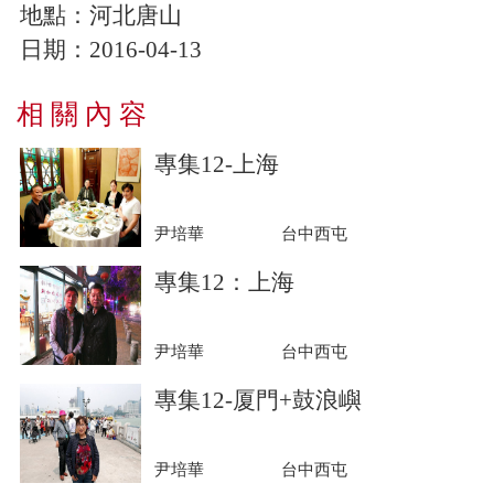
地點：河北唐山
日期：2016-04-13
相 關 內 容
專集12-上海
尹培華
台中西屯
專集12：上海
尹培華
台中西屯
專集12-厦門+鼓浪嶼
尹培華
台中西屯