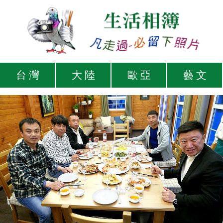
台 灣
大 陸
歐 亞
藝 文