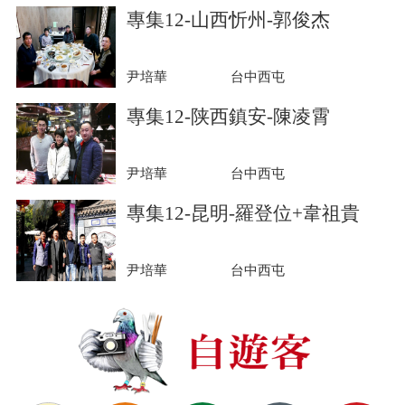
專集12-山西忻州-郭俊杰
尹培華
台中西屯
專集12-陕西鎮安-陳凌霄
尹培華
台中西屯
專集12-昆明-羅登位+韋祖貴
尹培華
台中西屯