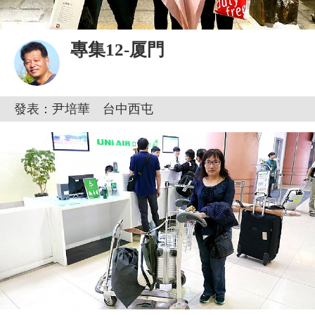
專集12-厦門
發表：尹培華 台中西屯