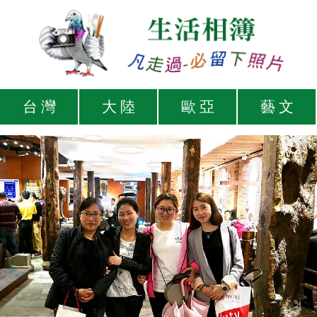
台 灣
大 陸
歐 亞
藝 文