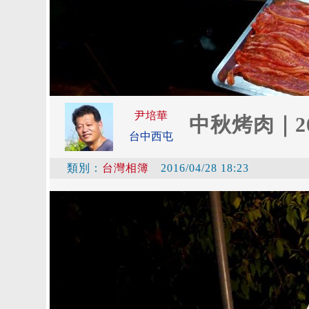
尹培華
中秋烤肉｜20
台中西屯
類別：
台灣相簿
2016/04/28 18:23