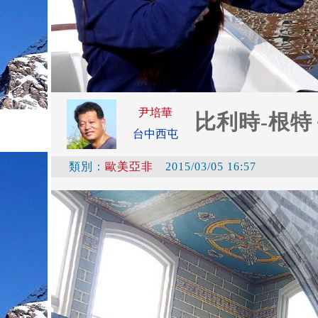
尹培華
比利時-根特
台中西屯
類別：
歐美亞非
2015/03/05 16:57