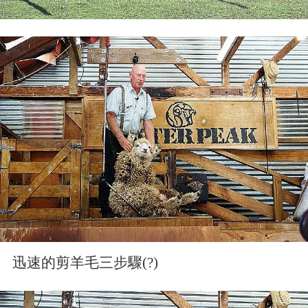
迅速的剪羊毛三步驟(?)