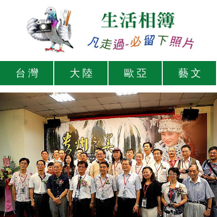
台 灣
大 陸
歐 亞
藝 文