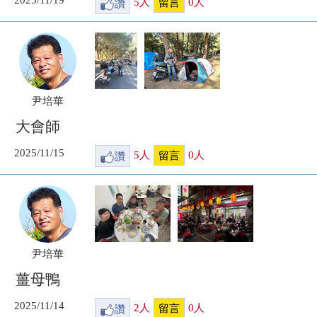
讚
5
人
0
人
留言
尹培華
大會師
2025/11/15
讚
5
人
0
人
留言
尹培華
薑母鴨
2025/11/14
讚
2
人
0
人
留言