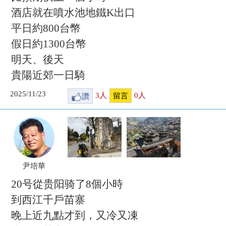
酒店就在噴水池地鐵K出口
平日約800台幣
假日約1300台幣
明天、後天
貴陽近郊一日騎
2025/11/23
讚
3
人
0
人
留言
尹培華
20号從贵阳骑了8個小時
到西江千戶苗寨
晚上近九點才到，又冷又凍