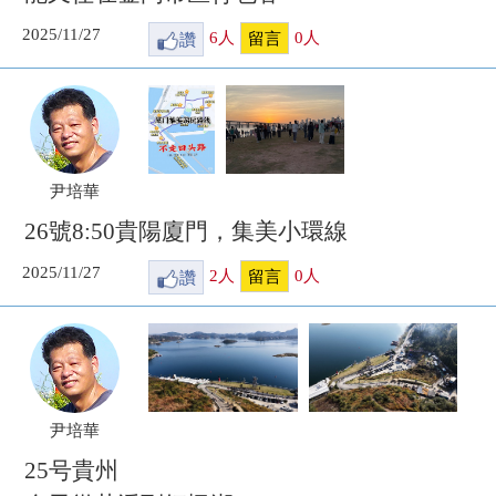
2025/11/27
讚
6
人
0
人
留言
尹培華
26號8:50貴陽廈門，集美小環線
2025/11/27
讚
2
人
0
人
留言
尹培華
25号貴州