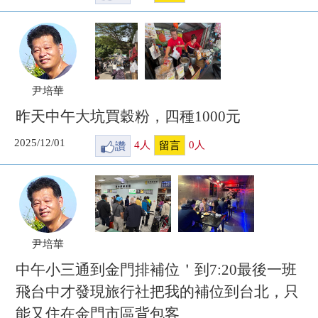
尹培華
昨天中午大坑買穀粉，四種1000元
2025/12/01
讚
4
人
0
人
留言
尹培華
中午小三通到金門排補位＇到7:20最後一班
飛台中才發現旅行社把我的補位到台北，只
能又住在金門市區背包客