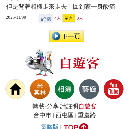
但是背著相機走來走去＇回到家一身酸痛
2025/11/09
讚
4
人
0
人
留言
轉載-分享 請註明
自遊客
台中市 | 西屯區 | 重慶路
電腦版
|