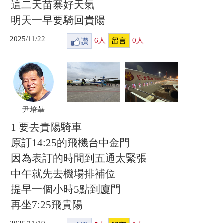
這二天苗寨好天氣
明天一早要騎回貴陽
2025/11/22
讚
6
人
0
人
留言
尹培華
1 要去貴陽騎車
原訂14:25的飛機台中金門
因為表訂的時間到五通太緊張
中午就先去機場排補位
提早一個小時5點到廈門
再坐7:25飛貴陽
2025/11/19