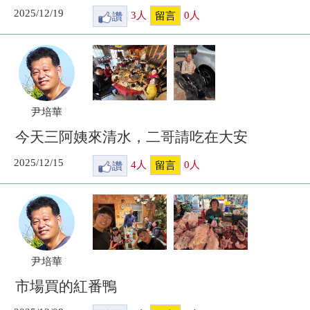
2025/12/19
讚
3
人
0
人
留言
尹培華
今天三阿姨來清水，二哥請吃在大安
2025/12/15
讚
4
人
0
人
留言
尹培華
市場買的紅番鴨