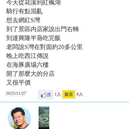
今天從花溪到紅楓湖
騎行有點混亂
想去網紅S灣
到了景區内店家說出門右轉
到達興隆半𡷊吃完飯
老闆說S灣在對面約20多公里
晚上吃西江傳說
在海豚廣埸六樓
開了那麼大的分店
又很平價
2025/11/27
讚
1
人
0
人
留言