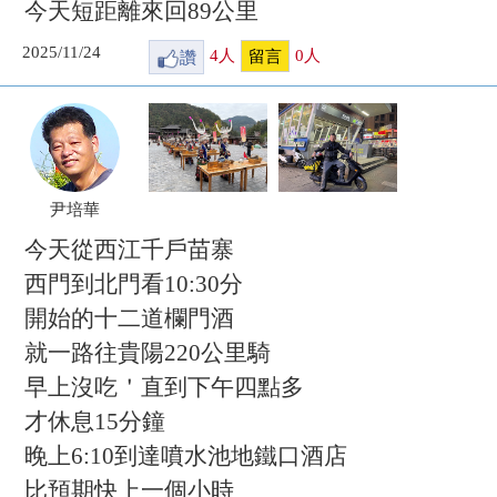
今天短距離來回89公里
2025/11/24
讚
4
人
0
人
留言
尹培華
今天從西江千戶苗寨
西門到北門看10:30分
開始的十二道欄門酒
就一路往貴陽220公里騎
早上沒吃＇直到下午四點多
才休息15分鐘
晚上6:10到達噴水池地鐵口酒店
比預期快上一個小時