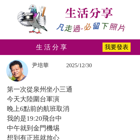
生 活 分 享
我要發表
尹培華
2025/12/30
第一次從泉州坐小三通
今天大陸圍台軍演
晚上6點前的航班取消
我的是19:20飛台中
中午就到金門機埸
想到有正班就放心