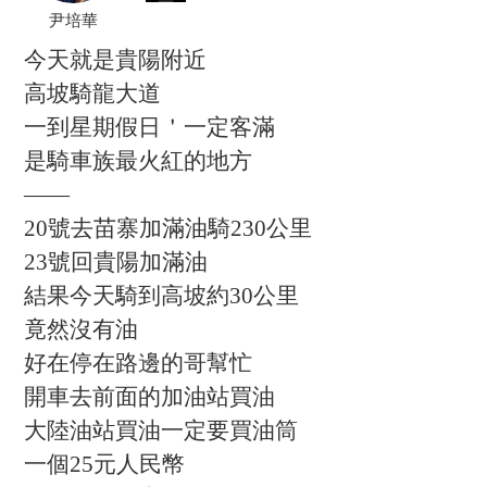
尹培華
今天就是貴陽附近
高坡騎龍大道
一到星期假日＇一定客滿
是騎車族最火紅的地方
——
20號去苗寨加滿油騎230公里
23號回貴陽加滿油
結果今天騎到高坡約30公里
竟然沒有油
好在停在路邊的哥幫忙
開車去前面的加油站買油
大陸油站買油一定要買油筒
一個25元人民幣