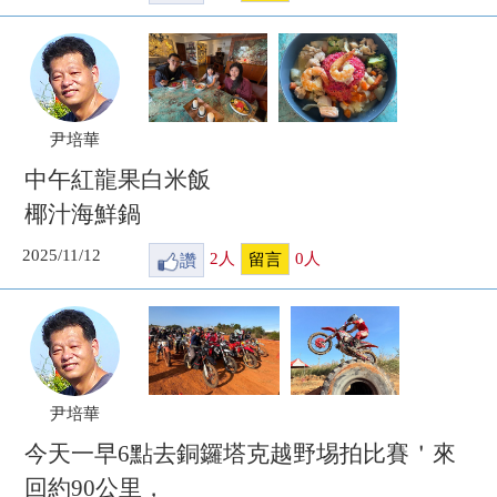
尹培華
中午紅龍果白米飯
椰汁海鮮鍋
2025/11/12
讚
2
人
0
人
留言
尹培華
今天一早6點去銅鑼塔克越野埸拍比賽＇來
回約90公里，