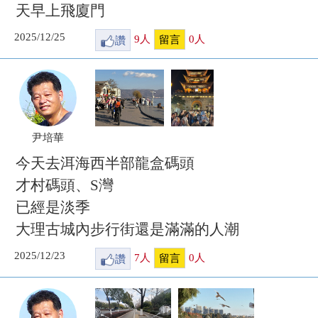
天早上飛廈門
2025/12/25
讚
9
人
0
人
留言
尹培華
今天去洱海西半部龍盒碼頭
才村碼頭、S灣
已經是淡季
大理古城內步行街還是滿滿的人潮
2025/12/23
讚
7
人
0
人
留言