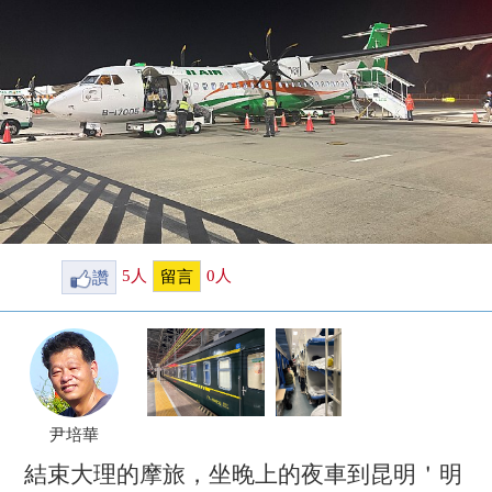
讚
5
人
0
人
留言
尹培華
結束大理的摩旅，坐晚上的夜車到昆明＇明