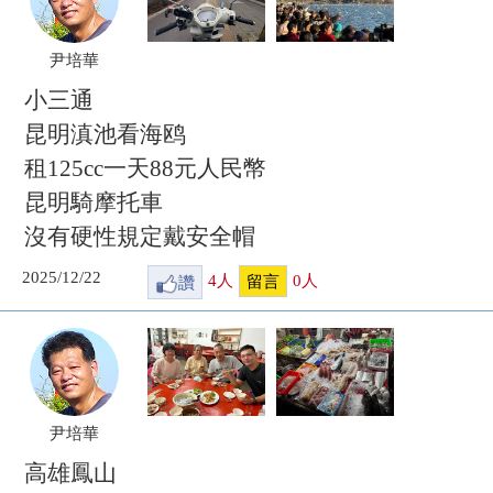
尹培華
小三通
昆明滇池看海鸥
租125cc一天88元人民幣
昆明騎摩托車
沒有硬性規定戴安全帽
2025/12/22
讚
4
人
0
人
留言
尹培華
高雄鳳山