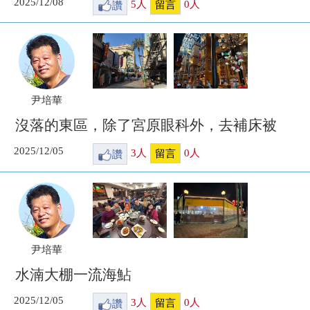
2025/12/08
讚
5
人
0
人
留言
尹培華
沒落的東區，除了宮原眼科外，去補床被
2025/12/05
讚
3
人
0
人
留言
尹培華
水湳大棚一流海鮎
2025/12/05
讚
3
人
0
人
留言