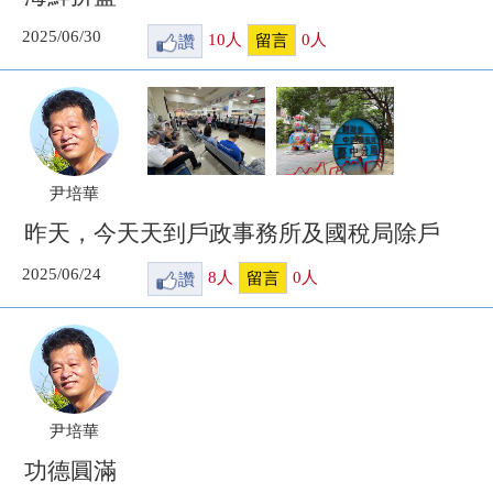
2025/06/30
讚
10
人
0
人
留言
尹培華
昨天，今天天到戶政事務所及國稅局除戶
2025/06/24
讚
8
人
0
人
留言
尹培華
功德圓滿