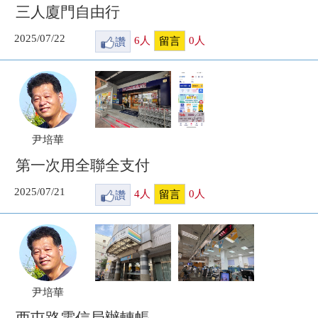
三人廈門自由行
2025/07/22
讚
6
人
0
人
留言
尹培華
第一次用全聯全支付
2025/07/21
讚
4
人
0
人
留言
尹培華