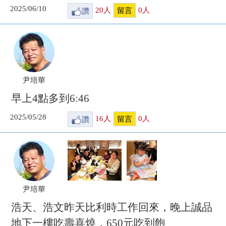
2025/06/10
讚
20
人
0
人
留言
尹培華
早上4點多到6:46
2025/05/28
讚
16
人
0
人
留言
尹培華
浩天、浩文昨天比利時工作回來，晚上誠品
地下一樓吃壽喜燒，650元吃到飽