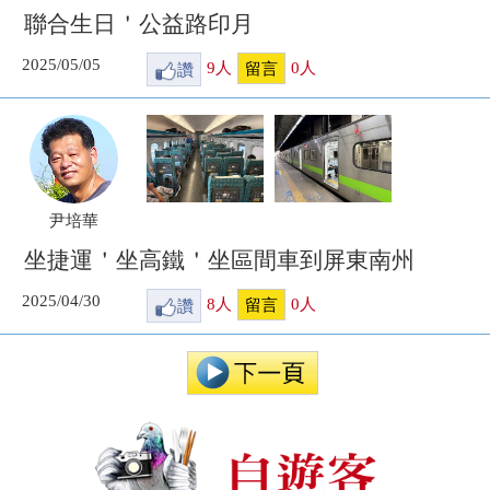
聯合生日＇公益路印月
2025/05/05
讚
9
人
0
人
留言
尹培華
坐捷運＇坐高鐵＇坐區間車到屏東南州
2025/04/30
讚
8
人
0
人
留言