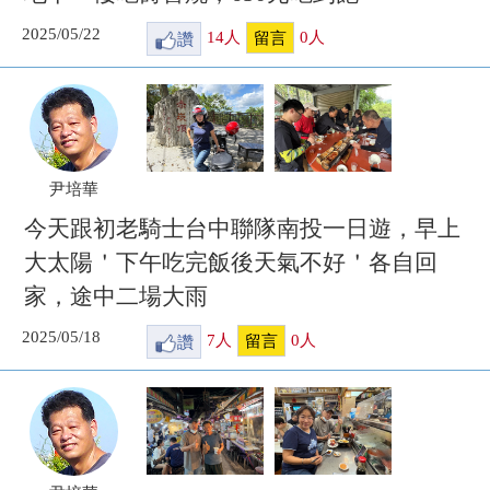
2025/05/22
讚
14
人
0
人
留言
尹培華
今天跟初老騎士台中聯隊南投一日遊，早上
大太陽＇下午吃完飯後天氣不好＇各自回
家，途中二場大雨
2025/05/18
讚
7
人
0
人
留言