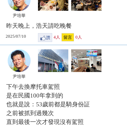
尹培華
昨天晚上，浩天請吃晚餐
2025/07/10
讚
4
人
0
人
留言
尹培華
下午去換摩托車駕照
是在民國100年拿到的
也就是說：53歲前都是騎身份証
之前被抓到過幾次
直到最後一次才發現沒有駕照