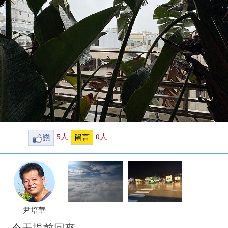
讚
5
人
0
人
留言
尹培華