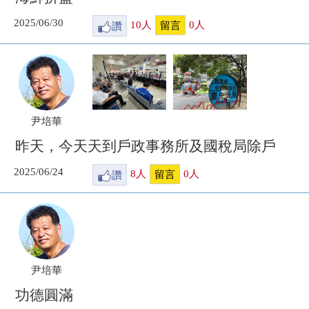
2025/06/30
讚
10
人
0
人
留言
尹培華
昨天，今天天到戶政事務所及國稅局除戶
2025/06/24
讚
8
人
0
人
留言
尹培華
功德圓滿