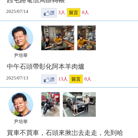
西屯路電信局辦轉帳
2025/07/14
讚
3
人
0
人
留言
尹培華
中午石頭帶彰化阿本羊肉爐
2025/07/13
讚
13
人
0
人
留言
尹培華
賞車不買車，石頭來揪岀去走走，先到哈