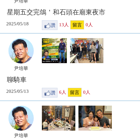
尹培華
星期五交完鴿＇和石頭在廟東夜市
2025/05/18
讚
13
人
0
人
留言
尹培華
聊騎車
2025/05/13
讚
6
人
0
人
留言
尹培華