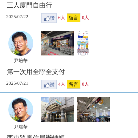
三人廈門自由行
2025/07/22
讚
6
人
0
人
留言
尹培華
第一次用全聯全支付
2025/07/21
讚
4
人
0
人
留言
尹培華