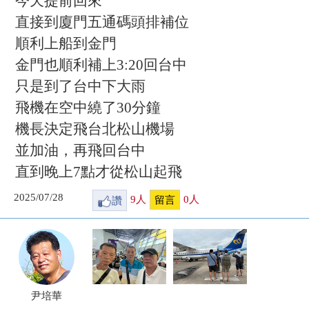
今天提前回來
直接到廈門五通碼頭排補位
順利上船到金門
金門也順利補上3:20回台中
只是到了台中下大雨
飛機在空中繞了30分鐘
機長決定飛台北松山機場
並加油，再飛回台中
直到晚上7點才從松山起飛
2025/07/28
讚
9
人
0
人
留言
尹培華