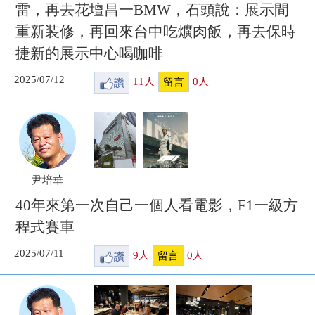
雷，再去花壇昌一BMW，石頭說：展示間
重新装修，再回來台中吃爌肉飯，再去保時
捷新的展示中心喝咖啡
2025/07/12
讚
11
人
0
人
留言
尹培華
40年來第一次自己一個人看電影，F1一級方
程式賽車
2025/07/11
讚
9
人
0
人
留言