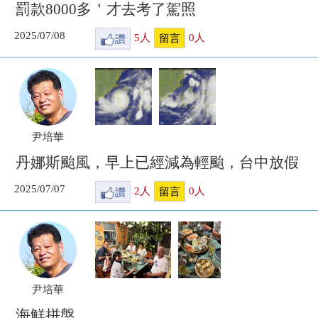
罰款8000多＇才去考了駕照
2025/07/08
讚
5
人
0
人
留言
尹培華
丹娜斯颱風，早上已經減為輕颱，台中放假
2025/07/07
讚
2
人
0
人
留言
尹培華
海鮮拼盤