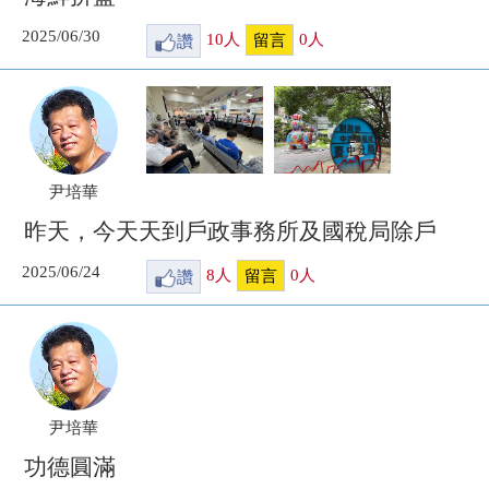
2025/06/30
讚
10
人
0
人
留言
尹培華
昨天，今天天到戶政事務所及國稅局除戶
2025/06/24
讚
8
人
0
人
留言
尹培華
功德圓滿