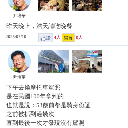
尹培華
昨天晚上，浩天請吃晚餐
2025/07/10
讚
4
人
0
人
留言
尹培華
下午去換摩托車駕照
是在民國100年拿到的
也就是說：53歲前都是騎身份証
之前被抓到過幾次
直到最後一次才發現沒有駕照