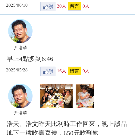
2025/06/10
讚
20
人
0
人
留言
尹培華
早上4點多到6:46
2025/05/28
讚
16
人
0
人
留言
尹培華
浩天、浩文昨天比利時工作回來，晚上誠品
地下一樓吃壽喜燒，650元吃到飽