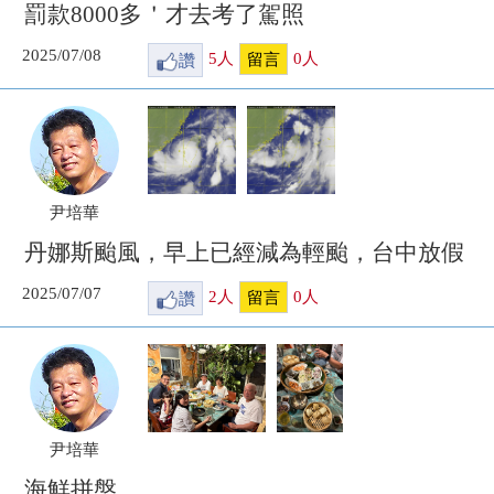
罰款8000多＇才去考了駕照
2025/07/08
讚
5
人
0
人
留言
尹培華
丹娜斯颱風，早上已經減為輕颱，台中放假
2025/07/07
讚
2
人
0
人
留言
尹培華
海鮮拼盤