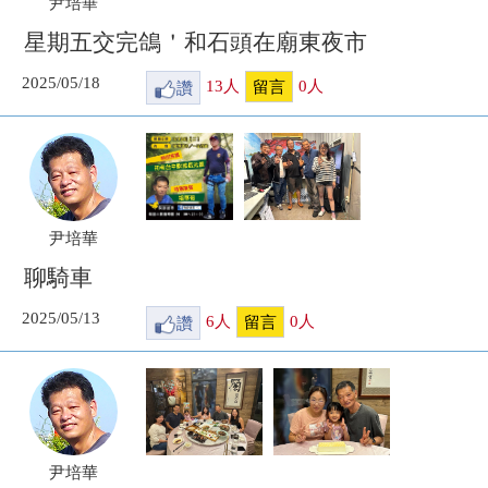
尹培華
星期五交完鴿＇和石頭在廟東夜市
2025/05/18
讚
13
人
0
人
留言
尹培華
聊騎車
2025/05/13
讚
6
人
0
人
留言
尹培華