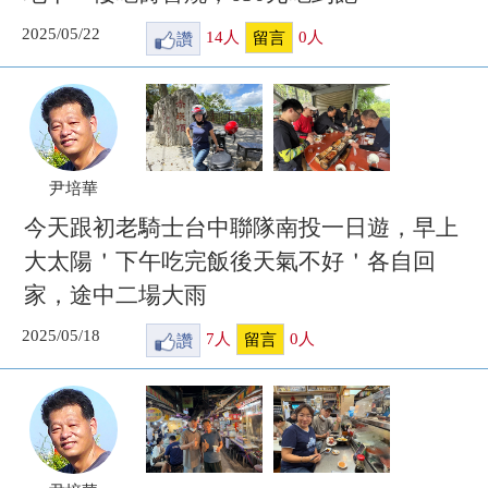
2025/05/22
讚
14
人
0
人
留言
尹培華
今天跟初老騎士台中聯隊南投一日遊，早上
大太陽＇下午吃完飯後天氣不好＇各自回
家，途中二場大雨
2025/05/18
讚
7
人
0
人
留言