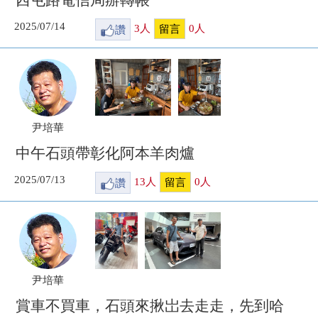
西屯路電信局辦轉帳
2025/07/14
讚
3
人
0
人
留言
尹培華
中午石頭帶彰化阿本羊肉爐
2025/07/13
讚
13
人
0
人
留言
尹培華
賞車不買車，石頭來揪岀去走走，先到哈