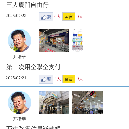
三人廈門自由行
2025/07/22
讚
6
人
0
人
留言
尹培華
第一次用全聯全支付
2025/07/21
讚
4
人
0
人
留言
尹培華