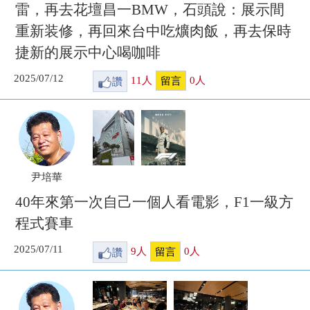
雷，再去花壇昌一BMW，石頭說：展示間
重新装修，再回來台中吃爌肉飯，再去保時
捷新的展示中心喝咖啡
2025/07/12
讚
11
人
0
人
留言
尹培華
40年來第一次自己一個人看電影，F1一級方
程式賽車
2025/07/11
讚
9
人
0
人
留言