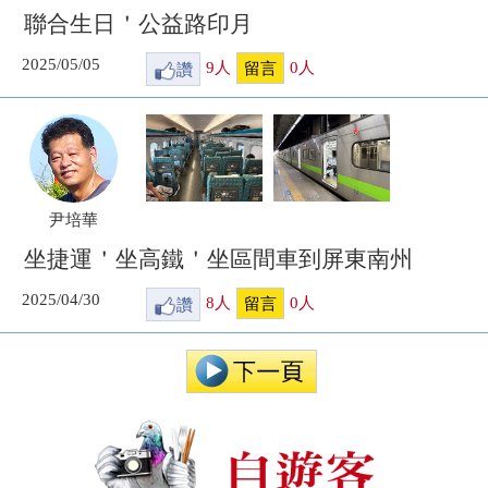
聯合生日＇公益路印月
2025/05/05
讚
9
人
0
人
留言
尹培華
坐捷運＇坐高鐵＇坐區間車到屏東南州
2025/04/30
讚
8
人
0
人
留言