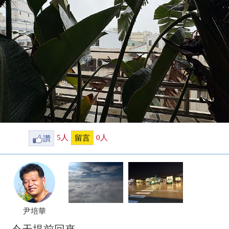
讚
5
人
0
人
留言
尹培華