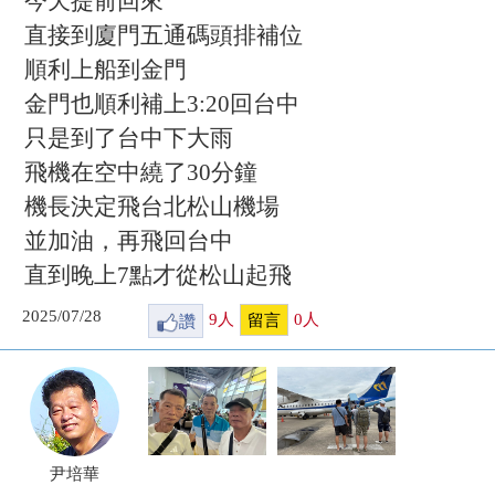
今天提前回來
直接到廈門五通碼頭排補位
順利上船到金門
金門也順利補上3:20回台中
只是到了台中下大雨
飛機在空中繞了30分鐘
機長決定飛台北松山機場
並加油，再飛回台中
直到晚上7點才從松山起飛
2025/07/28
讚
9
人
0
人
留言
尹培華