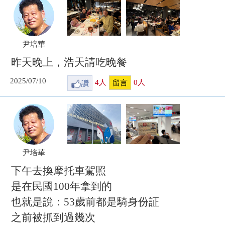
尹培華
昨天晚上，浩天請吃晚餐
2025/07/10
讚
4
人
0
人
留言
尹培華
下午去換摩托車駕照
是在民國100年拿到的
也就是說：53歲前都是騎身份証
之前被抓到過幾次