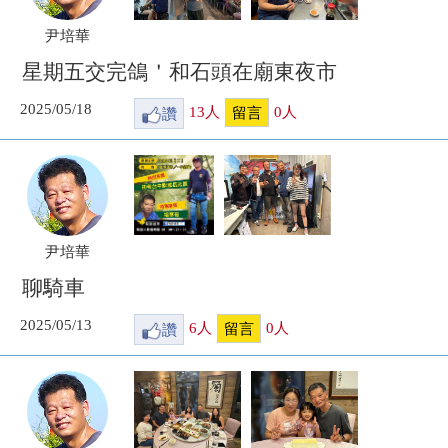
尹培華
星期五交完鴿＇和石頭在廟東夜市
2025/05/18
讚
13
人
0
人
留言
尹培華
聊騎車
2025/05/13
讚
6
人
0
人
留言