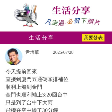
生 活 分 享
我要發表
尹培華
2025/07/28
今天提前回來
直接到廈門五通碼頭排補位
順利上船到金門
金門也順利補上3:20回台中
只是到了台中下大雨
飛機在空中繞了30分鐘