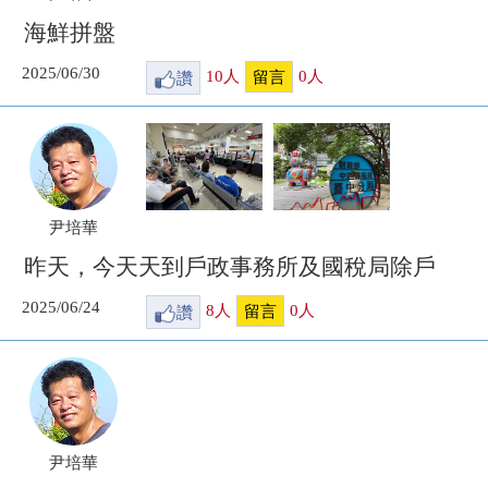
海鮮拼盤
2025/06/30
讚
10
人
0
人
留言
尹培華
昨天，今天天到戶政事務所及國稅局除戶
2025/06/24
讚
8
人
0
人
留言
尹培華