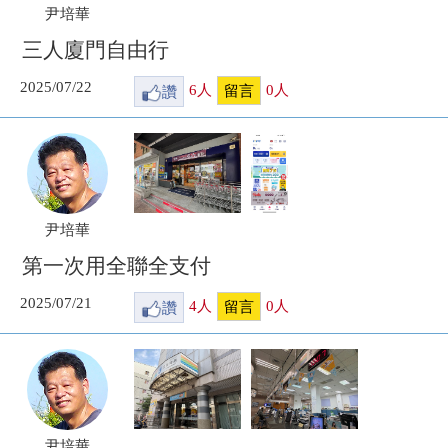
尹培華
三人廈門自由行
2025/07/22
讚
6
人
0
人
留言
尹培華
第一次用全聯全支付
2025/07/21
讚
4
人
0
人
留言
尹培華