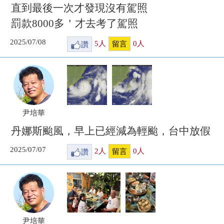
直到最後一次才發現沒有駕照
罰款8000多＇才去考了駕照
2025/07/08
讚
5
人
0
人
留言
尹培華
丹娜斯颱風，早上已經減為輕颱，台中放假
2025/07/07
讚
2
人
0
人
留言
尹培華