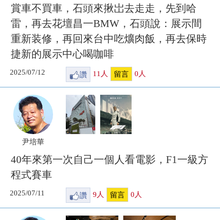
賞車不買車，石頭來揪岀去走走，先到哈
雷，再去花壇昌一BMW，石頭說：展示間
重新装修，再回來台中吃爌肉飯，再去保時
捷新的展示中心喝咖啡
2025/07/12
讚
11
人
0
人
留言
尹培華
40年來第一次自己一個人看電影，F1一級方
程式賽車
2025/07/11
讚
9
人
0
人
留言