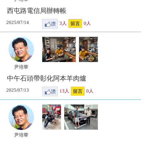
西屯路電信局辦轉帳
2025/07/14
讚
3
人
0
人
留言
尹培華
中午石頭帶彰化阿本羊肉爐
2025/07/13
讚
13
人
0
人
留言
尹培華