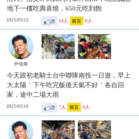
地下一樓吃壽喜燒，650元吃到飽
2025/05/22
讚
14
人
0
人
留言
尹培華
今天跟初老騎士台中聯隊南投一日遊，早上
大太陽＇下午吃完飯後天氣不好＇各自回
家，途中二場大雨
2025/05/18
讚
7
人
0
人
留言