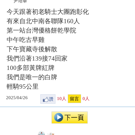
尹培華
今天跟著初老騎士大團跑彰化
有來自北中南各聯隊160人
第一站台灣優格餅乾學院
中午吃古早雞
下午寶藏寺後解散
我們沿著139接74回家
100多部黃牌紅牌
我們是唯一的白牌
輕騎95公里
2025/04/26
讚
10
人
0
人
留言