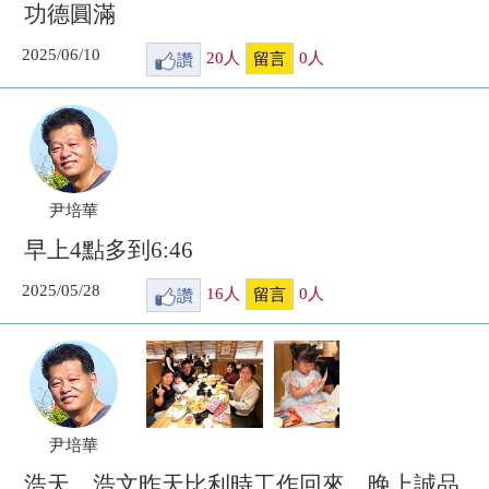
功德圓滿
2025/06/10
讚
20
人
0
人
留言
尹培華
早上4點多到6:46
2025/05/28
讚
16
人
0
人
留言
尹培華
浩天、浩文昨天比利時工作回來，晚上誠品