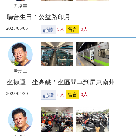
尹培華
聯合生日＇公益路印月
2025/05/05
讚
9
人
0
人
留言
尹培華
坐捷運＇坐高鐵＇坐區間車到屏東南州
2025/04/30
讚
8
人
0
人
留言