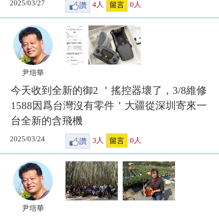
2025/03/27
讚
4
人
0
人
留言
尹培華
今天收到全新的御2 ＇搖控器壞了，3/8維修
1588因爲台灣沒有零件＇大疆從深圳寄來一
台全新的含飛機
2025/03/24
讚
3
人
0
人
留言
尹培華