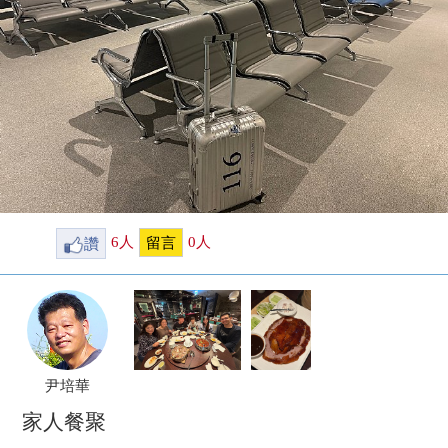
讚
6
人
0
人
留言
尹培華
家人餐聚