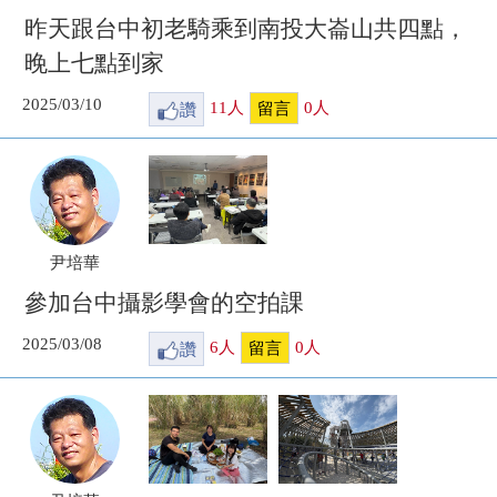
昨天跟台中初老騎乘到南投大崙山共四點，
晚上七點到家
2025/03/10
讚
11
人
0
人
留言
尹培華
參加台中攝影學會的空拍課
2025/03/08
讚
6
人
0
人
留言