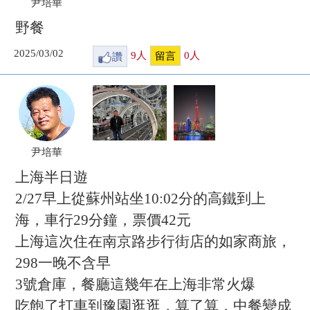
尹培華
野餐
2025/03/02
讚
9
人
0
人
留言
尹培華
上海半日遊
2/27早上從蘇州站坐10:02分的高鐵到上
海，車行29分鐘，票價42元
上海這次住在南京路步行街店的如家商旅，
298一晚不含早
3號倉庫，餐廳這幾年在上海非常火爆
吃飽了打車到豫園逛逛，算了算，中餐變成