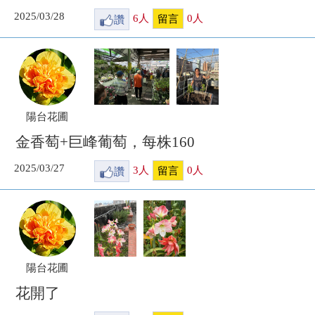
2025/03/28
讚
6
人
0
人
留言
陽台花圃
金香萄+巨峰葡萄，每株160
2025/03/27
讚
3
人
0
人
留言
陽台花圃
花開了