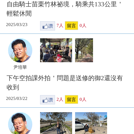
自由騎士苗栗竹林祕境，騎乘共133公里＇
輕鬆休閒
2025/03/23
讚
7
人
0
人
留言
尹培華
下午空拍課外拍＇問題是送修的御2還沒有
收到
2025/03/22
讚
2
人
0
人
留言