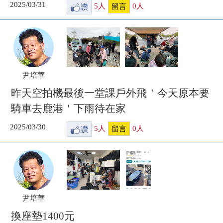
2025/03/31
讚
5
人
0
人
留言
尹培華
昨天空拍機最後一堂課戶外飛＇今天原本要
騎車去鹿港＇下雨待在家
2025/03/30
讚
5
人
0
人
留言
尹培華
換座墊1400元