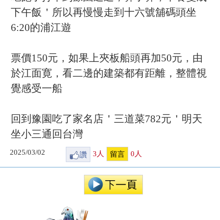
下午飯＇所以再慢慢走到十六號舖碼頭坐
6:20的浦江遊
票價150元，如果上夾板船頭再加50元，由
於江面寛，看二邊的建築都有距離，整體視
覺感受一船
回到豫園吃了家名店＇三道菜782元＇明天
坐小三通回台灣
2025/03/02
讚
3
人
0
人
留言