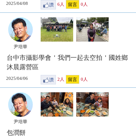
2025/04/08
讚
6
人
0
人
留言
尹培華
台中市攝影學會＇我們一起去空拍＇國姓鄉
沐晨露營區
2025/04/06
讚
2
人
0
人
留言
尹培華
包潤餅