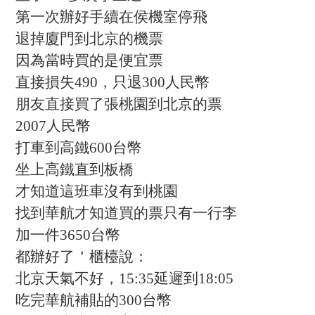
第一次辦好手續在侯機室停飛
退掉廈門到北京的機票
因為當時買的是便宜票
直接損失490，只退300人民幣
朋友直接買了張桃園到北京的票
2007人民幣
打車到高鐵600台幣
坐上高鐵直到板橋
才知道這班車沒有到桃園
找到華航才知道買的票只有一行李
加一件3650台幣
都辦好了＇櫃檯說：
北京天氣不好，15:35延遲到18:05
吃完華航補貼的300台幣