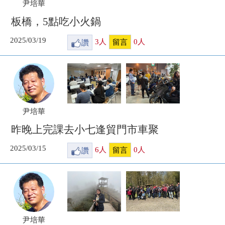
尹培華
板橋，5點吃小火鍋
2025/03/19
讚
3
人
0
人
留言
尹培華
昨晚上完課去小七逢貿門市車聚
2025/03/15
讚
6
人
0
人
留言
尹培華