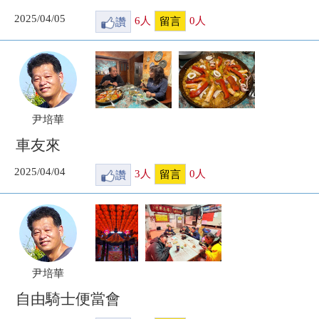
2025/04/05
讚
6
人
0
人
留言
尹培華
車友來
2025/04/04
讚
3
人
0
人
留言
尹培華
自由騎士便當會