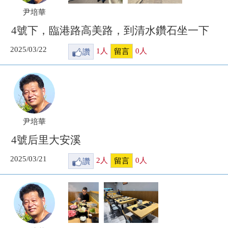
尹培華
4號下，臨港路高美路，到清水鑽石坐一下
2025/03/22
讚
1
人
0
人
留言
尹培華
4號后里大安溪
2025/03/21
讚
2
人
0
人
留言