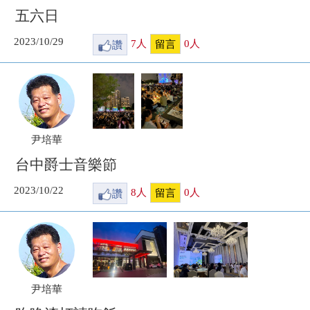
五六日
2023/10/29
讚
7
人
0
人
留言
尹培華
台中爵士音樂節
2023/10/22
讚
8
人
0
人
留言
尹培華