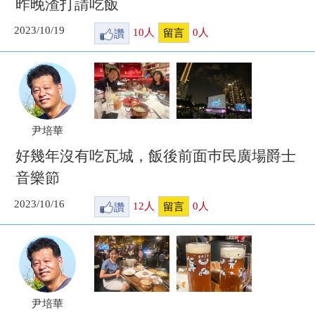
昨晚渣打請吃飯
2023/10/19
讚
10
人
0
人
留言
尹培華
好幾年沒有吃瓦城，飯後前面巿民廣場爵士
音樂節
2023/10/16
讚
12
人
0
人
留言
尹培華