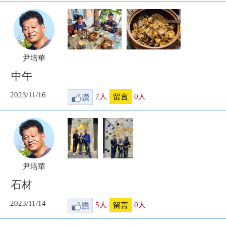
尹培華
中午
2023/11/16
讚
7
人
0
人
留言
尹培華
石材
2023/11/14
讚
5
人
0
人
留言