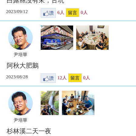
白露𢇁沒有來，古坑
2023/09/12
讚
6
人
0
人
留言
尹培華
阿秋大肥鵝
2023/08/28
讚
12
人
0
人
留言
尹培華
杉林溪二天一夜