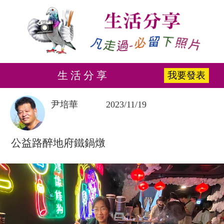
生 活 分 享
我要發表
尹培華
2023/11/19
公益路醉地府鐵鍋燉