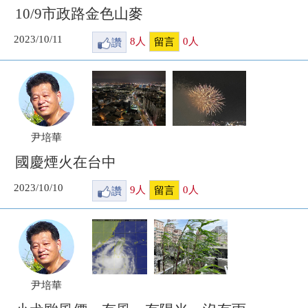
10/9市政路金色山麥
2023/10/11
讚
8
人
0
人
留言
尹培華
國慶煙火在台中
2023/10/10
讚
9
人
0
人
留言
尹培華