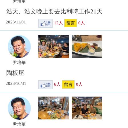
尹培華
浩天、浩文晚上要去比利時工作21天
2023/11/01
讚
12
人
0
人
留言
尹培華
陶板屋
2023/10/31
讚
6
人
0
人
留言
尹培華