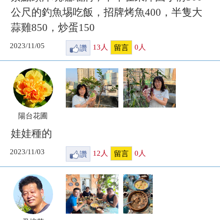
公尺的釣魚埸吃飯，招牌烤魚400，半隻大
蒜雞850，炒蛋150
2023/11/05
讚
13
人
0
人
留言
陽台花圃
娃娃種的
2023/11/03
讚
12
人
0
人
留言