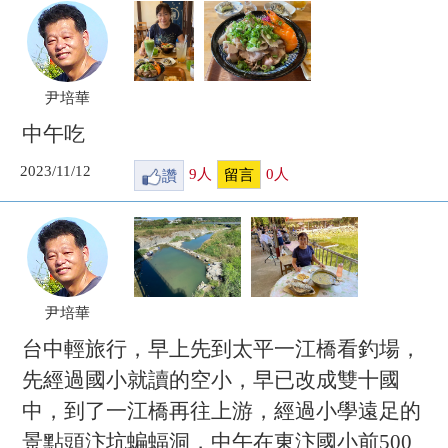
尹培華
中午吃
2023/11/12
讚
9
人
0
人
留言
尹培華
台中輕旅行，早上先到太平一江橋看釣場，
先經過國小就讀的空小，早已改成雙十國
中，到了一江橋再往上游，經過小學遠足的
景點頭汴坑蝙蝠洞，中午在東汴國小前500