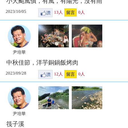
小犬颱風價，有風，有陽光，沒有雨
2023/10/05
讚
13
人
0
人
留言
尹培華
中秋佳節，洋芋銅鍋飯烤肉
2023/09/28
讚
12
人
0
人
留言
尹培華
筏子溪