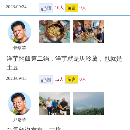
2023/09/24
讚
10
人
0
人
留言
尹培華
洋芋悶飯第二鍋，洋芋就是馬玲薯，也就是
土豆
2023/09/13
讚
12
人
0
人
留言
尹培華