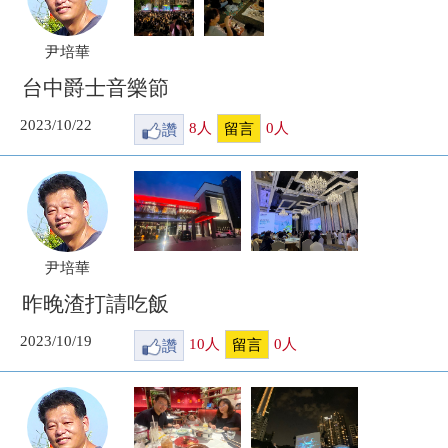
尹培華
台中爵士音樂節
2023/10/22
讚
8
人
0
人
留言
尹培華
昨晚渣打請吃飯
2023/10/19
讚
10
人
0
人
留言