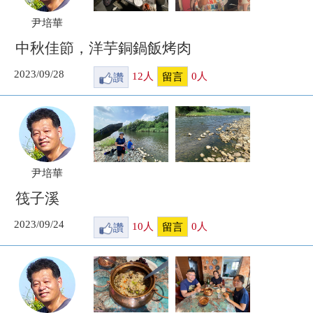
尹培華
中秋佳節，洋芋銅鍋飯烤肉
2023/09/28
讚
12
人
0
人
留言
尹培華
筏子溪
2023/09/24
讚
10
人
0
人
留言