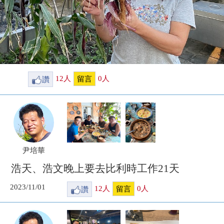
讚
12
人
0
人
留言
尹培華
浩天、浩文晚上要去比利時工作21天
2023/11/01
讚
12
人
0
人
留言