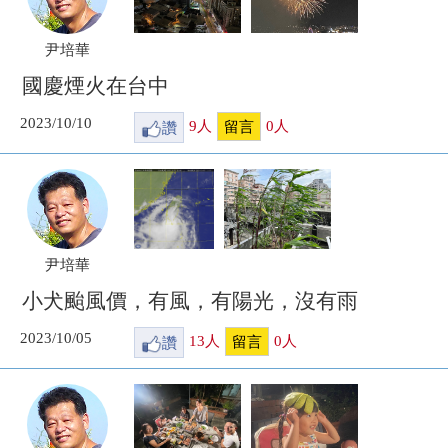
尹培華
國慶煙火在台中
2023/10/10
讚
9
人
0
人
留言
尹培華
小犬颱風價，有風，有陽光，沒有雨
2023/10/05
讚
13
人
0
人
留言