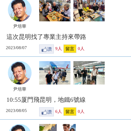
尹培華
這次昆明找了專業主持來帶路
2023/08/07
讚
9
人
0
人
留言
尹培華
10:55厦門飛昆明，地鐵6號線
2023/08/05
讚
6
人
0
人
留言