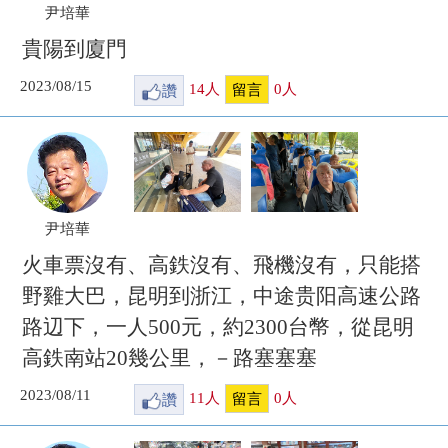
尹培華
貴陽到廈門
2023/08/15
讚
14
人
0
人
留言
尹培華
火車票沒有、高鉄沒有、飛機沒有，只能搭
野雞大巴，昆明到浙江，中途贵阳高速公路
路辺下，一人500元，約2300台幣，從昆明
高鉄南站20幾公里，－路塞塞塞
2023/08/11
讚
11
人
0
人
留言