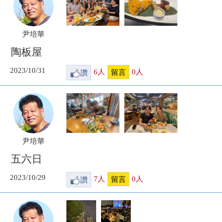
尹培華
陶板屋
2023/10/31
讚
6
人
0
人
留言
尹培華
五六日
2023/10/29
讚
7
人
0
人
留言