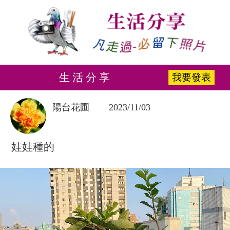
生 活 分 享
我要發表
陽台花圃
2023/11/03
娃娃種的