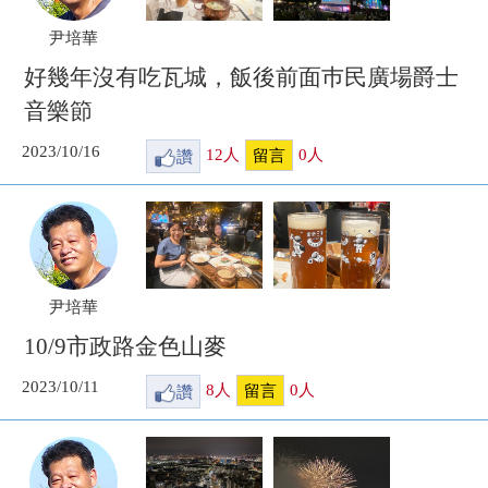
尹培華
好幾年沒有吃瓦城，飯後前面巿民廣場爵士
音樂節
2023/10/16
讚
12
人
0
人
留言
尹培華
10/9市政路金色山麥
2023/10/11
讚
8
人
0
人
留言