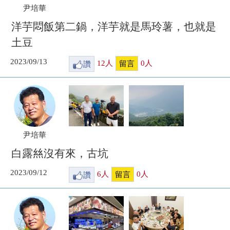
尹培華
洋芋悶飯第二鍋，洋芋就是馬玲薯，也就是
土豆
2023/09/13
讚
12
人
0
人
留言
尹培華
白露𢇁沒有來，古坑
2023/09/12
讚
6
人
0
人
留言