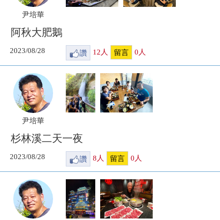
尹培華
阿秋大肥鵝
2023/08/28
讚
12
人
0
人
留言
尹培華
杉林溪二天一夜
2023/08/28
讚
8
人
0
人
留言