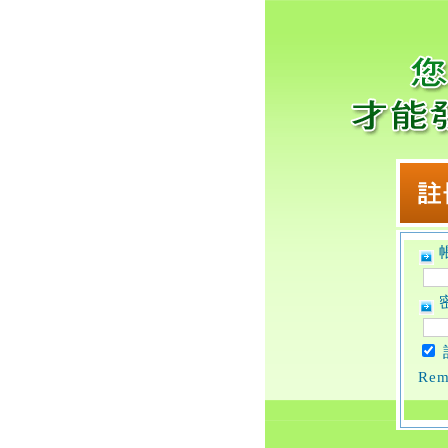
帳
密
Rem