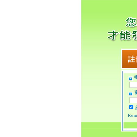
帳
密
Rem