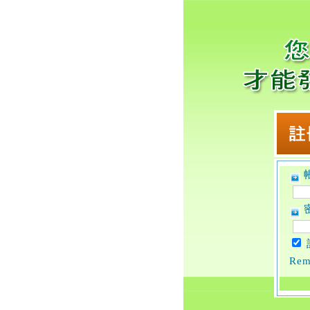
帳
密
Rem