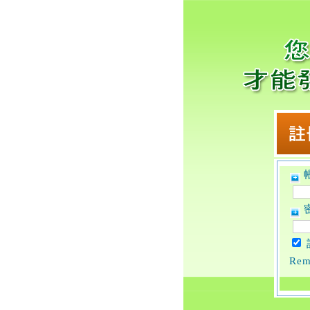
帳
密
Rem