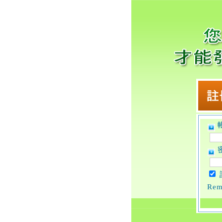
帳
密
Rem