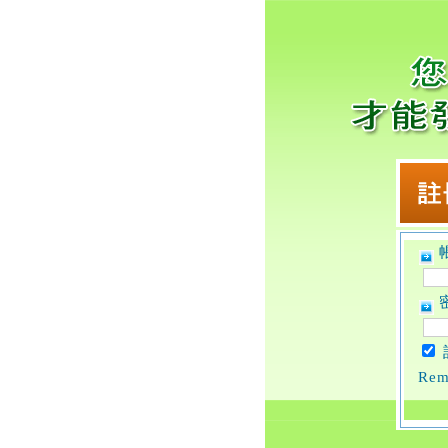
帳
密
Rem