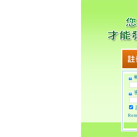
帳
密
Rem