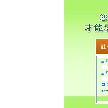
帳
密
Rem