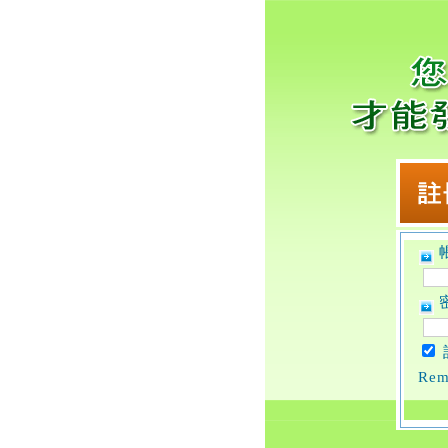
帳
密
Rem