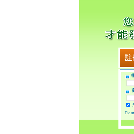
帳
密
Rem