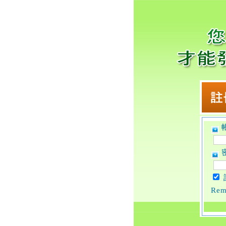
帳
密
Rem