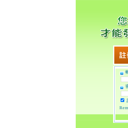
帳
密
Rem