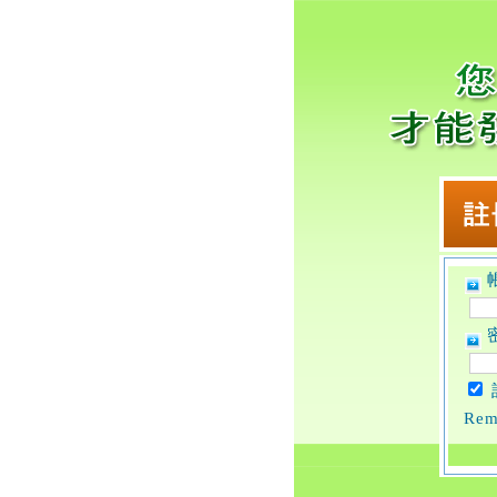
帳
密
Rem